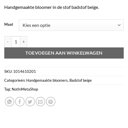
€16,95
Handgemaakte bloomer in de stof badstof beige.
tot
€19,95
Maat
Bloomer badstof beige aantal
TOEVOEGEN AAN WINKELWAGEN
SKU:
1014610201
Categorieën:
Handgemaakte bloomers
,
Badstof beige
Tag:
NotInMetaShop