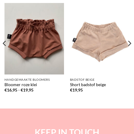
HANDGEMAAKTE BLOOMERS
BADSTOF BEIGE
Bloomer roze klei
Short badstof beige
Prijsklasse:
€
16,95
-
€
19,95
€
19,95
€16,95
tot
€19,95
KEEP IN TOUCH