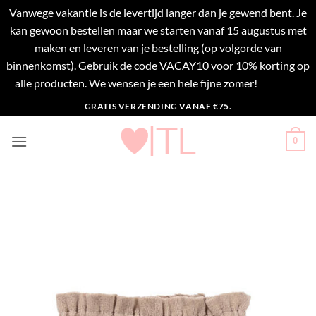
Vanwege vakantie is de levertijd langer dan je gewend bent. Je
kan gewoon bestellen maar we starten vanaf 15 augustus met
maken en leveren van je bestelling (op volgorde van
binnenkomst). Gebruik de code VACAY10 voor 10% korting op
alle producten. We wensen je een hele fijne zomer!
Negeren
Ga
GRATIS VERZENDING VANAF €75.
naar
inhoud
0