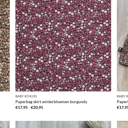
BABY ROKJES
BABY 
Paperbag skirt winterbloemen burgundy
Paper
Prijsklasse:
€
17,95
-
€
20,95
€
17,9
€17,95
tot
€20,95