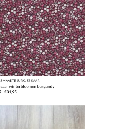
EMAAKTE JURKJES SAAR
e saar winterbloemen burgundy
Prijsklasse:
5
-
€
31,95
€29,95
tot
€31,95