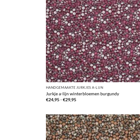
HANDGEMAAKTE JURKJES A-LIJN
Jurkje a-lijn winterbloemen burgundy
Prijsklasse:
€
24,95
-
€
29,95
€24,95
tot
€29,95