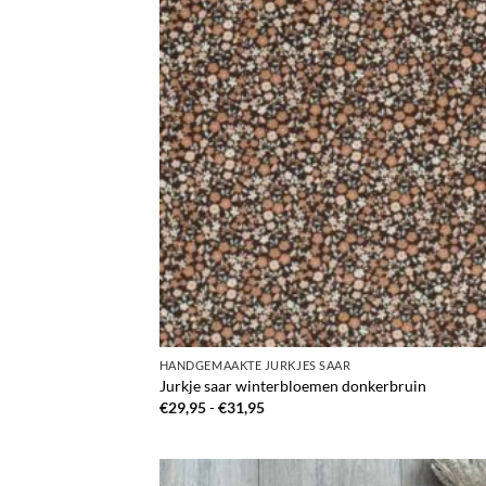
HANDGEMAAKTE JURKJES SAAR
Jurkje saar winterbloemen donkerbruin
Prijsklasse:
€
29,95
-
€
31,95
€29,95
tot
€31,95