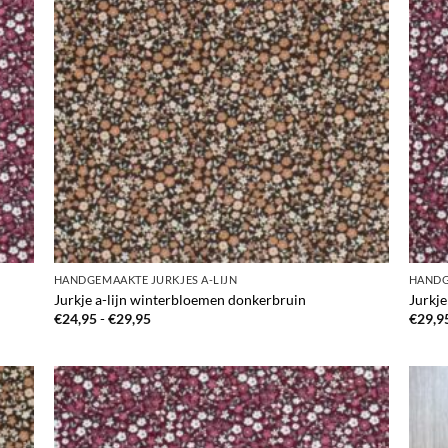
HANDGEMAAKTE JURKJES A-LIJN
HANDG
Jurkje a-lijn winterbloemen donkerbruin
Jurkj
Prijsklasse:
€
24,95
-
€
29,95
€
29,9
€24,95
tot
€29,95