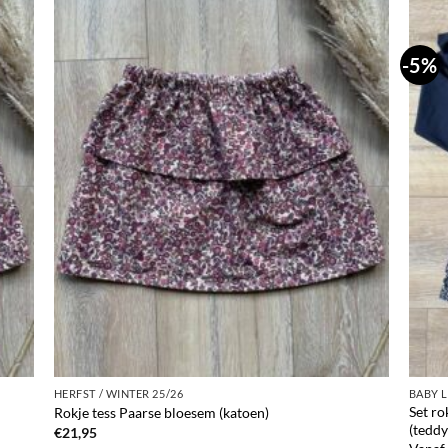
-5%
HERFST / WINTER 25/26
BABY 
Set ro
Rokje tess Paarse bloesem (katoen)
(teddy
€
21,95