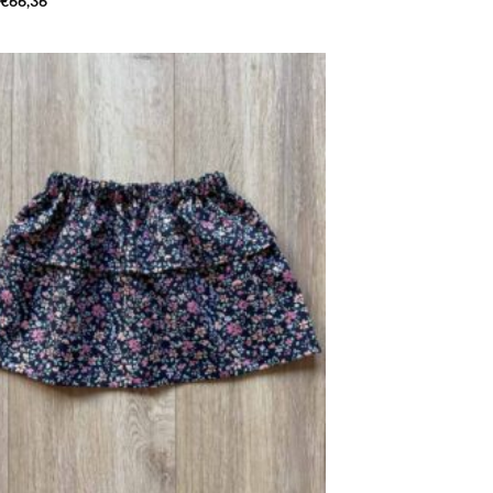
€
66,36