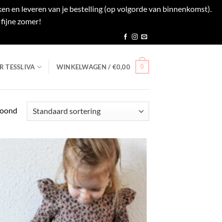
en en leveren van je bestelling (op volgorde van binnenkomst).
fijne zomer!
Negeren
0
R TESSLIVA
WINKELWAGEN /
€
0,00
toond