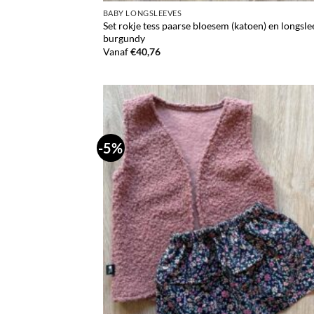
BABY LONGSLEEVES
Set rokje tess paarse bloesem (katoen) en longsle
burgundy
Vanaf
€
40,76
-5%