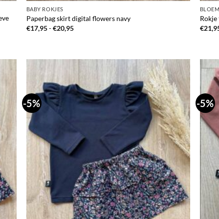
BABY ROKJES
BLOEM
eve
Paperbag skirt digital flowers navy
Rokje 
Prijsklasse:
€
17,95
-
€
20,95
€
21,9
€17,95
tot
€20,95
-5%
-5%