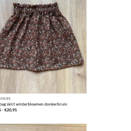
ROKJES
bag skirt winterbloemen donkerbruin
Prijsklasse:
5
-
€
20,95
€17,95
tot
€20,95