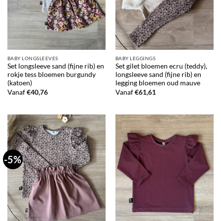
BABY LONGSLEEVES
BABY LEGGINGS
Set longsleeve sand (fijne rib) en
Set gilet bloemen ecru (teddy),
rokje tess bloemen burgundy
longsleeve sand (fijne rib) en
(katoen)
legging bloemen oud mauve
Vanaf
€
40,76
Vanaf
€
61,61
-5%