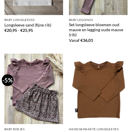
BABY LONGSLEEVES
BABY LEGGINGS
Set longsleeve bloemen oud
Longsleeve sand (fijne rib)
mauve en legging oude mauve
Prijsklasse:
€
20,95
-
€
25,95
€20,95
(rib)
tot
Vanaf
€
36,01
€25,95
-5%
BABY ROKJES
HANDGEMAAKTE LONGSLEEVES