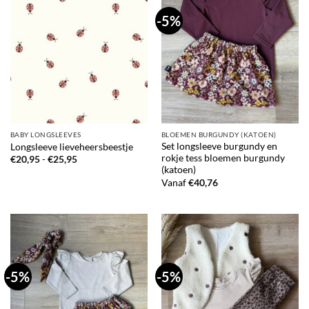
-5%
BABY LONGSLEEVES
BLOEMEN BURGUNDY (KATOEN)
Set longsleeve burgundy en
Longsleeve lieveheersbeestje
rokje tess bloemen burgundy
Prijsklasse:
€
20,95
-
€
25,95
€20,95
(katoen)
tot
Vanaf
€
40,76
€25,95
-5%
-5%