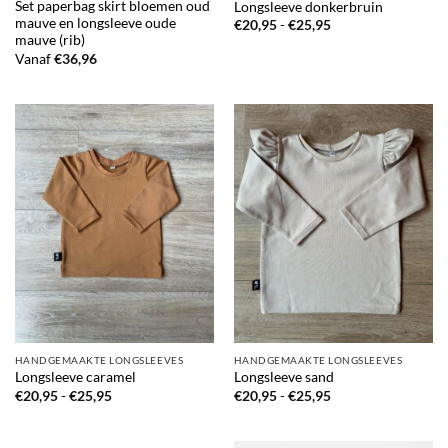
Set paperbag skirt bloemen oud
Longsleeve donkerbruin
mauve en longsleeve oude
Prijsklasse:
€
20,95
-
€
25,95
€20,95
mauve (rib)
tot
Vanaf
€
36,96
€25,95
HANDGEMAAKTE LONGSLEEVES
HANDGEMAAKTE LONGSLEEVES
Longsleeve caramel
Longsleeve sand
Prijsklasse:
Prijsklasse:
€
20,95
-
€
25,95
€
20,95
-
€
25,95
€20,95
€20,95
tot
tot
€25,95
€25,95