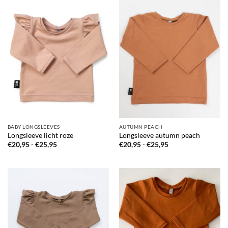
BABY LONGSLEEVES
AUTUMN PEACH
Longsleeve licht roze
Longsleeve autumn peach
Prijsklasse:
Prijsklasse:
€
20,95
-
€
25,95
€
20,95
-
€
25,95
€20,95
€20,95
tot
tot
€25,95
€25,95