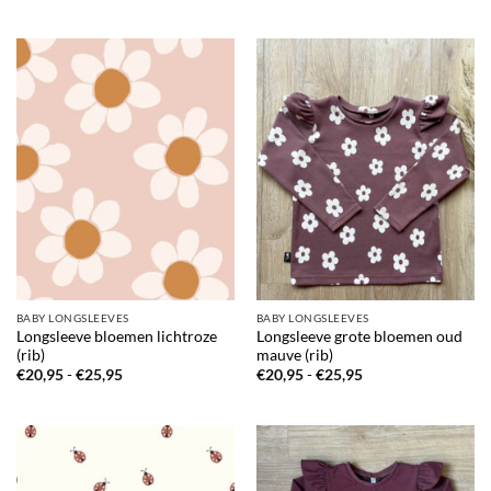
BABY LONGSLEEVES
BABY LONGSLEEVES
Longsleeve bloemen lichtroze
Longsleeve grote bloemen oud
(rib)
mauve (rib)
Prijsklasse:
Prijsklasse:
€
20,95
-
€
25,95
€
20,95
-
€
25,95
€20,95
€20,95
tot
tot
€25,95
€25,95