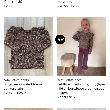
(fijne rib) 80
burgundy
Prijsklasse:
€
25,95
€
20,95
-
€
25,95
€20,95
tot
€25,95
-5%
BABY LONGSLEEVES
BABY LONGSLEEVES
Longsleeve winterbloemen
Set flared pants burgundy (fijne
donkerbruin
rib) en longsleeve bloemen oud
mauve
Prijsklasse:
€
20,95
-
€
25,95
€20,95
Vanaf
€
41,71
tot
€25,95