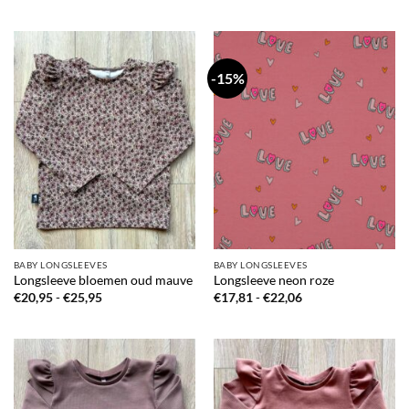
€20,95
€25,95
tot
€25,95
-15%
BABY LONGSLEEVES
BABY LONGSLEEVES
Longsleeve bloemen oud mauve
Longsleeve neon roze
Prijsklasse:
Prijsklasse:
€
20,95
-
€
25,95
€
17,81
-
€
22,06
€20,95
€17,81
tot
tot
€25,95
€22,06