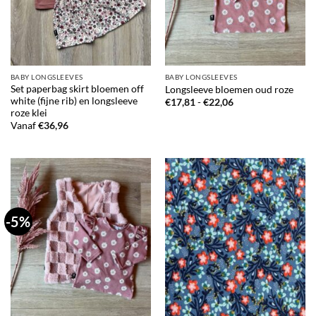
BABY LONGSLEEVES
BABY LONGSLEEVES
Set paperbag skirt bloemen off
Longsleeve bloemen oud roze
white (fijne rib) en longsleeve
Prijsklasse:
€
17,81
-
€
22,06
€17,81
roze klei
tot
Vanaf
€
36,96
€22,06
-5%