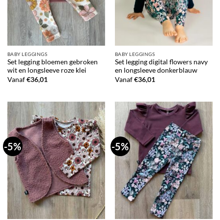
BABY LEGGINGS
BABY LEGGINGS
Set legging bloemen gebroken
Set legging digital flowers navy
wit en longsleeve roze klei
en longsleeve donkerblauw
Vanaf
€
36,01
Vanaf
€
36,01
-5%
-5%