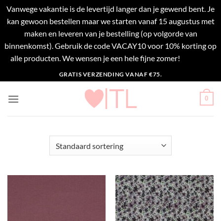
Vanwege vakantie is de levertijd langer dan je gewend bent. Je
kan gewoon bestellen maar we starten vanaf 15 augustus met
maken en leveren van je bestelling (op volgorde van
binnenkomst). Gebruik de code VACAY10 voor 10% korting op
alle producten. We wensen je een hele fijne zomer!
Negeren
Ga
GRATIS VERZENDING VANAF €75.
naar
inhoud
0