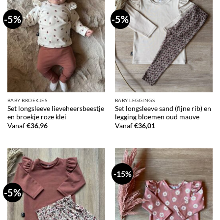
-5%
-5%
BABY BROEKJES
BABY LEGGINGS
Set longsleeve lieveheersbeestje
Set longsleeve sand (fijne rib) en
en broekje roze klei
legging bloemen oud mauve
Vanaf
€
36,96
Vanaf
€
36,01
-15%
-5%