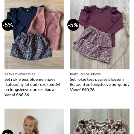
-5%
-5%
BABY LONGSLEEVES
BABY LONGSLEEVES
Set rokje tess bloemen navy
Set rokje tess paarse bloesem
(katoen), gilet oud roze (teddy)
(katoen) en longsleeve burgundy
en longsleeve donkerblauw
Vanaf
€
40,76
Vanaf
€
66,36