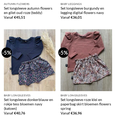
AUTUMN FLOWERS
BABY LEGGINGS
Set longsleeve autumn flowers
Set longsleeve burgundy en
en gilet oud roze (teddy)
legging digital flowers navy
Vanaf
€
45,51
Vanaf
€
36,01
-5%
-5%
BABY LONGSLEEVES
BABY LONGSLEEVES
Set longsleeve donkerblauw en
Set longsleeve roze klei en
rokje tess bloemen navy
paperbag skirt bloemen flowers
(katoen)
spring
Vanaf
€
40,76
Vanaf
€
36,96