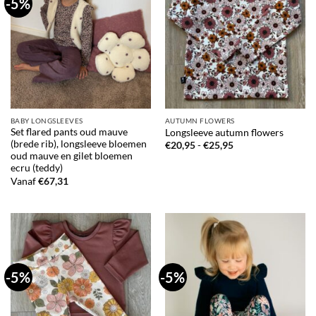
-5%
BABY LONGSLEEVES
AUTUMN FLOWERS
Set flared pants oud mauve
Longsleeve autumn flowers
(brede rib), longsleeve bloemen
Prijsklasse:
€
20,95
-
€
25,95
€20,95
oud mauve en gilet bloemen
tot
ecru (teddy)
€25,95
Vanaf
€
67,31
-5%
-5%