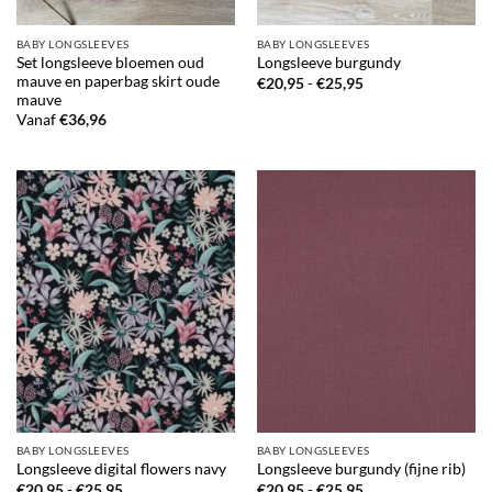
BABY LONGSLEEVES
BABY LONGSLEEVES
Set longsleeve bloemen oud
Longsleeve burgundy
mauve en paperbag skirt oude
Prijsklasse:
€
20,95
-
€
25,95
€20,95
mauve
tot
Vanaf
€
36,96
€25,95
BABY LONGSLEEVES
BABY LONGSLEEVES
Longsleeve digital flowers navy
Longsleeve burgundy (fijne rib)
Prijsklasse:
Prijsklasse:
€
20,95
-
€
25,95
€
20,95
-
€
25,95