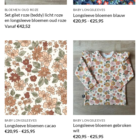
BLOEMEN OUD ROZE
BABY LONGSLEEVES
Set gilet roze (teddy) licht roze
Longsleeve bloemen blauw
en longsleeve bloemen oud roze
Prijsklasse:
€
20,95
-
€
25,95
€20,95
Vanaf
€
42,52
tot
€25,95
BABY LONGSLEEVES
BABY LONGSLEEVES
Longsleeve bloemen gebroken
Longsleeve bloemen cacao
wit
Prijsklasse:
€
20,95
-
€
25,95
€20,95
Prijsklasse:
€
20,95
-
€
25,95
tot