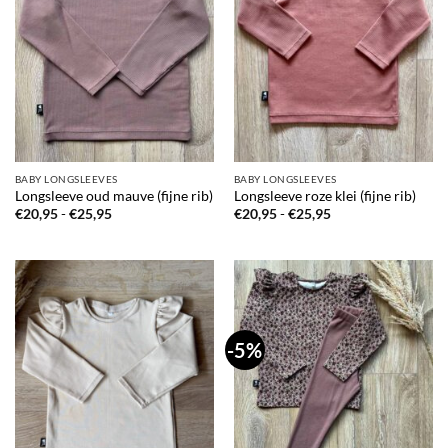
BABY LONGSLEEVES
BABY LONGSLEEVES
Longsleeve oud mauve (fijne rib)
Longsleeve roze klei (fijne rib)
Prijsklasse:
Prijsklasse:
€
20,95
-
€
25,95
€
20,95
-
€
25,95
€20,95
€20,95
tot
tot
€25,95
€25,95
-5%