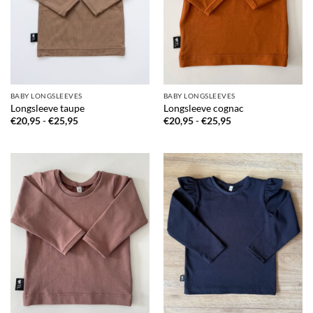
BABY LONGSLEEVES
BABY LONGSLEEVES
Longsleeve taupe
Longsleeve cognac
Prijsklasse:
Prijsklasse:
€
20,95
-
€
25,95
€
20,95
-
€
25,95
€20,95
€20,95
tot
tot
€25,95
€25,95