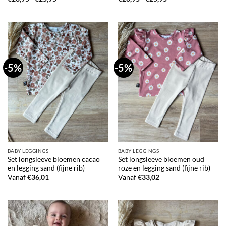
€20,95
€20,95
tot
tot
€25,95
€25,95
-5%
-5%
BABY LEGGINGS
BABY LEGGINGS
Set longsleeve bloemen cacao
Set longsleeve bloemen oud
en legging sand (fijne rib)
roze en legging sand (fijne rib)
Vanaf
€
36,01
Vanaf
€
33,02