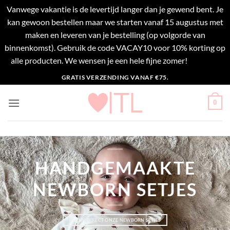
Vanwege vakantie is de levertijd langer dan je gewend bent. Je
kan gewoon bestellen maar we starten vanaf 15 augustus met
maken en leveren van je bestelling (op volgorde van
binnenkomst). Gebruik de code VACAY10 voor 10% korting op
alle producten. We wensen je een hele fijne zomer!
Negeren
Ga
GRATIS VERZENDING VANAF €75.
naar
inhoud
0
HANDGEMAAKTE
NEWBORN SETJES
BEKIJK DIRECT ONZE NEWBORN SETJES