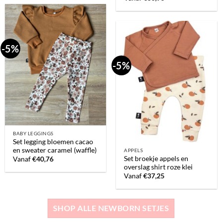
-5%
-5%
BABY LEGGINGS
Set legging bloemen cacao
en sweater caramel (waffle)
APPELS
Set broekje appels en
Vanaf
€
40,76
overslag shirt roze klei
Vanaf
€
37,25
SHOP ALLE NEWBORN SETJES