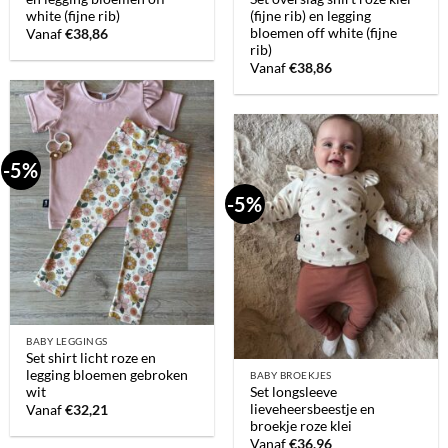
white (fijne rib)
(fijne rib) en legging
bloemen off white (fijne
Vanaf
€
38,86
rib)
Vanaf
€
38,86
-5%
-5%
BABY LEGGINGS
Set shirt licht roze en
legging bloemen gebroken
BABY BROEKJES
wit
Set longsleeve
lieveheersbeestje en
Vanaf
€
32,21
broekje roze klei
Vanaf
€
36,96