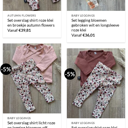
AUTUMN FLOWERS
BABY LEGGINGS
Set overslag shirt roze klei
Set legging bloemen
en broekje autumn flowers
gebroken wit en longsleeve
roze klei
Vanaf
€
39,81
Vanaf
€
36,01
-5%
-5%
BABY LEGGINGS
Set overslag shirt licht roze
BABY LEGGINGS
en legging bloemen off
Set overslag shirt roze klei