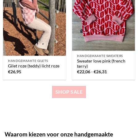
HANDGEMAAKTE SWEATERS
Sweater love pink (french
HANDGEMAAKTE GILETS
Gilet roze (teddy) licht roze
terry)
Prijsklasse:
€
26,95
€
22,06
-
€
26,31
€22,06
tot
€26,31
SHOP SALE
Waarom kiezen voor onze handgemaakte