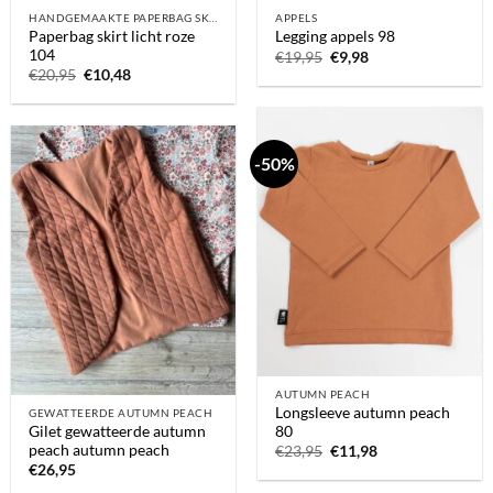
HANDGEMAAKTE PAPERBAG SKIRTS
APPELS
Paperbag skirt licht roze
Legging appels 98
104
Oorspronkelijke
Huidige
€
19,95
€
9,98
prijs
prijs
Oorspronkelijke
Huidige
€
20,95
€
10,48
was:
is:
prijs
prijs
€19,95.
€9,98.
was:
is:
€20,95.
€10,48.
-50%
AUTUMN PEACH
Longsleeve autumn peach
GEWATTEERDE AUTUMN PEACH
Gilet gewatteerde autumn
80
peach autumn peach
Oorspronkelijke
Huidige
€
23,95
€
11,98
prijs
prijs
€
26,95
was:
is: