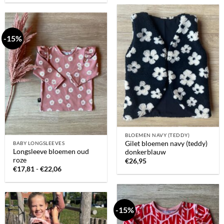
€23,95.
€11,98.
-15%
BLOEMEN NAVY (TEDDY)
Gilet bloemen navy (teddy)
BABY LONGSLEEVES
Longsleeve bloemen oud
donkerblauw
roze
€
26,95
Prijsklasse:
€
17,81
-
€
22,06
€17,81
tot
€22,06
-15%