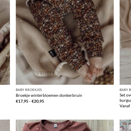
BABY BROEKJES
BABY 
Set ov
Broekje winterbloemen donkerbruin
burgu
Prijsklasse:
€
17,95
-
€
20,95
€17,95
Vanaf
tot
€20,95