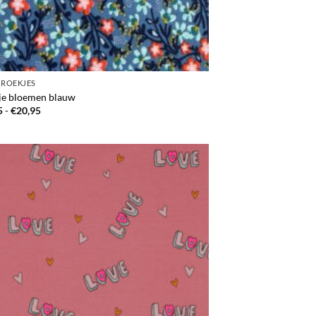
BROEKJES
je bloemen blauw
Prijsklasse:
5
-
€
20,95
€17,95
tot
€20,95