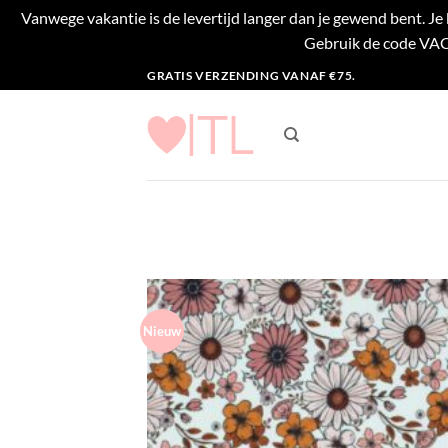
Vanwege vakantie is de levertijd langer dan je gewend bent. J
Gebruik de code VACA
Ga
GRATIS VERZENDING VANAF €75.
naar
inhoud
Nieuw