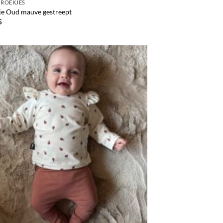
BROEKJES
je Oud mauve gestreept
5