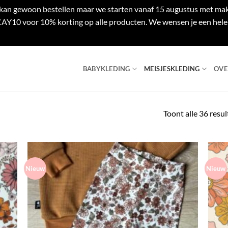
e kan gewoon bestellen maar we starten vanaf 15 augustus met mak
Y10 voor 10% korting op alle producten. We wensen je een hele 
BABYKLEDING
MEISJESKLEDING
OVE
Toont alle 36 resu
Nieuw
Nieuw