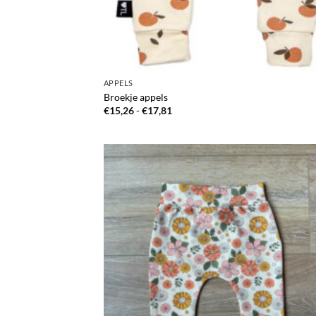
APPELS
Broekje appels
Prijsklasse:
€
15,26
-
€
17,81
€15,26
tot
€17,81