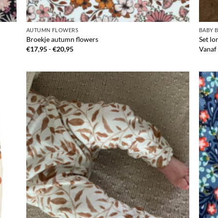
AUTUMN FLOWERS
BABY 
Broekje autumn flowers
Set lo
Prijsklasse:
€
17,95
-
€
20,95
Vanaf
€17,95
tot
€20,95