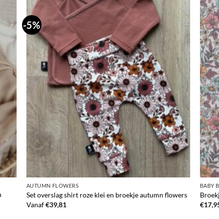
-5%
AUTUMN FLOWERS
BABY 
n
Set overslag shirt roze klei en broekje autumn flowers
Broek
Vanaf
€
39,81
€
17,9