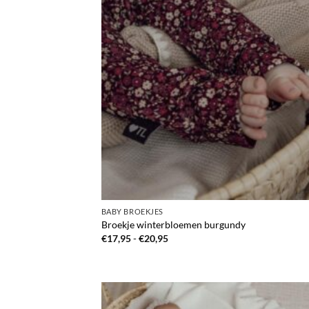
BABY BROEKJES
Broekje winterbloemen burgundy
Prijsklasse:
€
17,95
-
€
20,95
€17,95
tot
€20,95