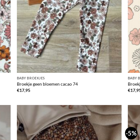
BABY BROEKJES
BABY 
Broekje geen bloemen cacao 74
Broek
€
17,95
€
17,9
-5%