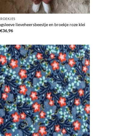
BROEKJES
ngsleeve lieveheersbeestje en broekje roze klei
€
36,96