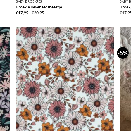
BABY BROEKJES
BABY 
Broekje lieveheersbeestje
Broek
Prijsklasse:
€
17,95
-
€
20,95
€
17,9
€17,95
tot
€20,95
-5%