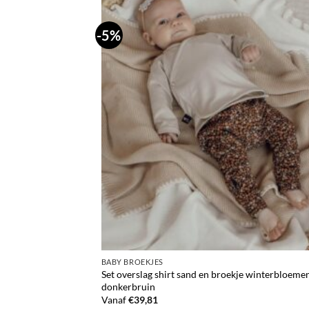
-5%
BABY BROEKJES
Set overslag shirt sand en broekje winterbloeme
donkerbruin
Vanaf
€
39,81