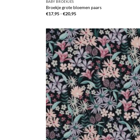
BABY BROEKJES
Broekje grote bloemen paars
Prijsklasse:
€
17,95
-
€
20,95
€17,95
tot
€20,95