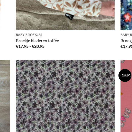
BABY BROEKJES
BABY 
Broekje bladeren toffee
Broek
Prijsklasse:
€
17,95
-
€
20,95
€
17,9
€17,95
tot
€20,95
-15%