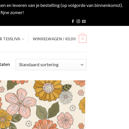
en en leveren van je bestelling (op volgorde van binnenkomst).
fijne zomer!
Negeren
0
R TESSLIVA
WINKELWAGEN /
€
0,00
ltaten