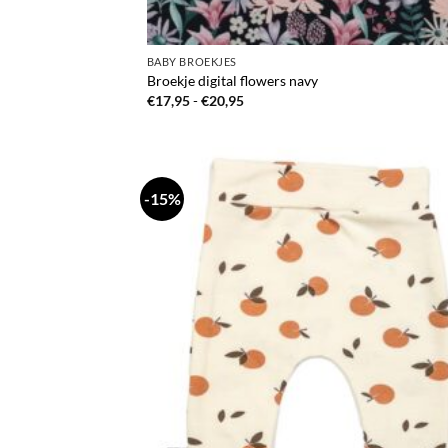
BABY BROEKJES
Broekje digital flowers navy
Prijsklasse:
€
17,95
-
€
20,95
€17,95
tot
€20,95
-15%