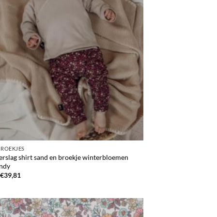
BROEKJES
erslag shirt sand en broekje winterbloemen
ndy
€
39,81