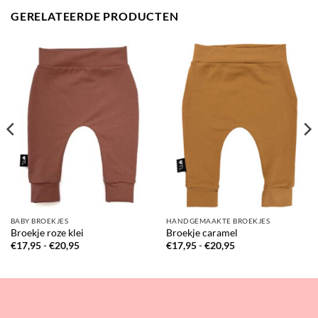
GERELATEERDE PRODUCTEN
BABY BROEKJES
HANDGEMAAKTE BROEKJES
Broekje roze klei
Broekje caramel
Prijsklasse:
Prijsklasse:
€
17,95
-
€
20,95
€
17,95
-
€
20,95
€17,95
€17,95
tot
tot
€20,95
€20,95