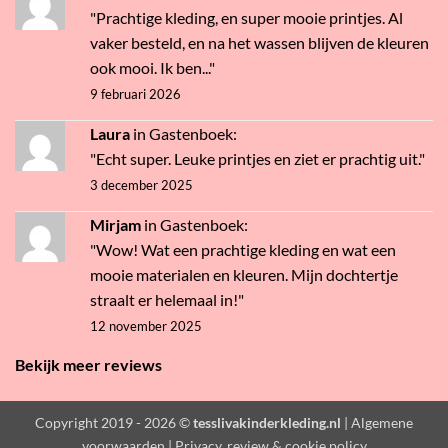
"Prachtige kleding, en super mooie printjes. Al
vaker besteld, en na het wassen blijven de kleuren
ook mooi. Ik ben..."
9 februari 2026
Laura
in
Gastenboek
:
"Echt super. Leuke printjes en ziet er prachtig uit."
3 december 2025
Mirjam
in
Gastenboek
:
"Wow! Wat een prachtige kleding en wat een
mooie materialen en kleuren. Mijn dochtertje
straalt er helemaal in!"
12 november 2025
Bekijk meer reviews
Copyright 2019 - 2026 ©
tesslivakinderkleding.nl
| Algemene
voorwaarden
|
Privacy, review & cookie policy