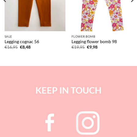
SALE
FLOWER BOMB
Legging cognac 56
Legging flower bomb 98
Oorspronkelijke
Huidige
Oorspronkelijke
Huidige
€
16,95
€
8,48
€
19,95
€
9,98
prijs
prijs
prijs
prijs
was:
is:
was:
is:
€16,95.
€8,48.
€19,95.
€9,98.
KEEP IN TOUCH