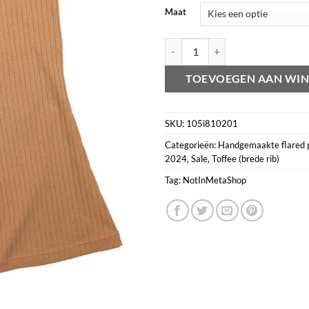
Maat
Flared pants brede rib toffee aant
TOEVOEGEN AAN WI
SKU:
105i810201
Categorieën:
Handgemaakte flared 
2024
,
Sale
,
Toffee (brede rib)
Tag:
NotInMetaShop