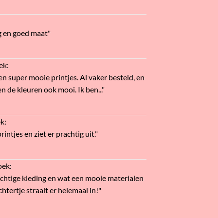
g en goed maat"
ek
:
en super mooie printjes. Al vaker besteld, en
n de kleuren ook mooi. Ik ben..."
ek
:
intjes en ziet er prachtig uit."
oek
:
htige kleding en wat een mooie materialen
htertje straalt er helemaal in!"