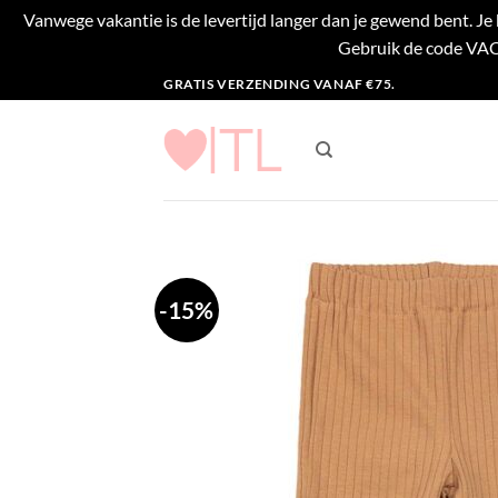
Vanwege vakantie is de levertijd langer dan je gewend bent. J
Gebruik de code VACA
Ga
GRATIS VERZENDING VANAF €75.
naar
inhoud
-15%