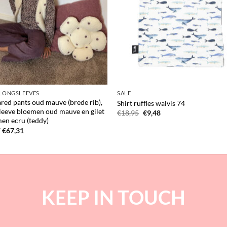
 LONGSLEEVES
SALE
lared pants oud mauve (brede rib),
Shirt ruffles walvis 74
leeve bloemen oud mauve en gilet
Oorspronkelijke
Huidige
€
18,95
€
9,48
prijs
prijs
en ecru (teddy)
was:
is:
f
€
67,31
€18,95.
€9,48.
KEEP IN TOUCH