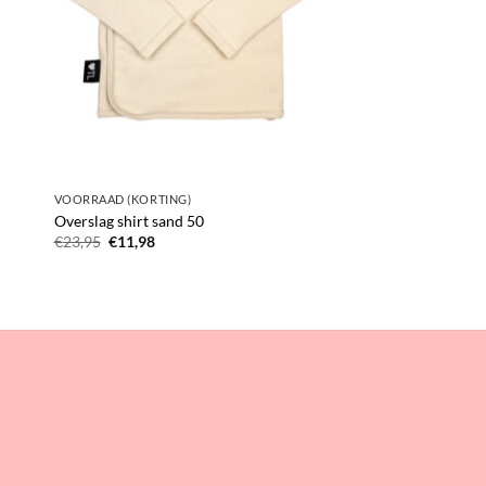
VOORRAAD (KORTING)
Overslag shirt sand 50
Oorspronkelijke
Huidige
€
23,95
€
11,98
prijs
prijs
was:
is:
€23,95.
€11,98.