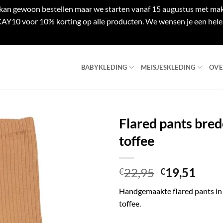
e kan gewoon bestellen maar we starten vanaf 15 augustus met mak
Y10 voor 10% korting op alle producten. We wensen je een hele 
BABYKLEDING
MEISJESKLEDING
OVE
Flared pants bred
toffee
Oorspronke
Huid
22,95
19,51
€
€
prijs
prijs
Handgemaakte flared pants in 
was:
is:
toffee.
€22,95.
€19,