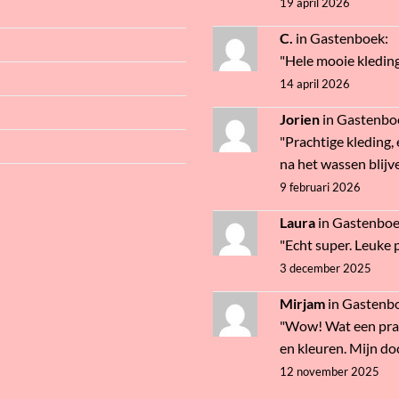
19 april 2026
C.
in
Gastenboek
:
"Hele mooie kledin
14 april 2026
Jorien
in
Gastenbo
"Prachtige kleding, 
na het wassen blijve
9 februari 2026
Laura
in
Gastenbo
"Echt super. Leuke pr
3 december 2025
Mirjam
in
Gastenb
"Wow! Wat een prac
en kleuren. Mijn doc
12 november 2025