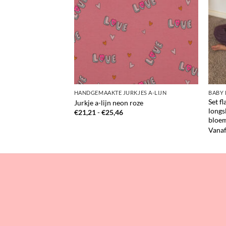
HANDGEMAAKTE JURKJES A-LIJN
BABY
Set f
Jurkje a-lijn neon roze
longs
sklasse:
Prijsklasse:
€
21,21
-
€
25,46
,26
€21,21
bloem
tot
Vana
,81
€25,46