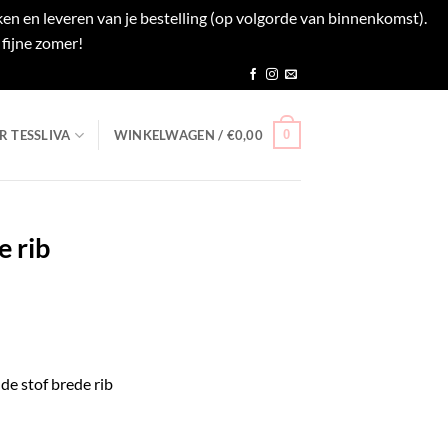
en en leveren van je bestelling (op volgorde van binnenkomst).
fijne zomer!
Negeren
0
R TESSLIVA
WINKELWAGEN /
€
0,00
e rib
lijke
ige
de stof brede rib
51.