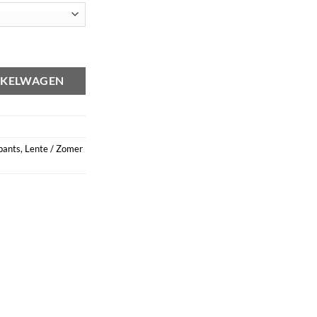
al
NKELWAGEN
pants
,
Lente / Zomer