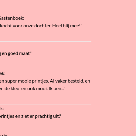
Gastenboek
:
ekocht voor onze dochter. Heel blij mee!"
g en goed maat"
ek
:
en super mooie printjes. Al vaker besteld, en
n de kleuren ook mooi. Ik ben..."
ek
:
intjes en ziet er prachtig uit."
oek
: