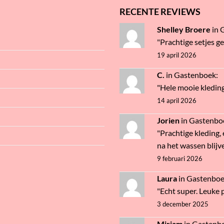
RECENTE REVIEWS
Shelley Broere
in
"Prachtige setjes g
19 april 2026
C.
in
Gastenboek
:
"Hele mooie kledin
14 april 2026
Jorien
in
Gastenbo
"Prachtige kleding, 
na het wassen blijve
9 februari 2026
Laura
in
Gastenbo
"Echt super. Leuke pr
3 december 2025
Mirjam
in
Gastenb