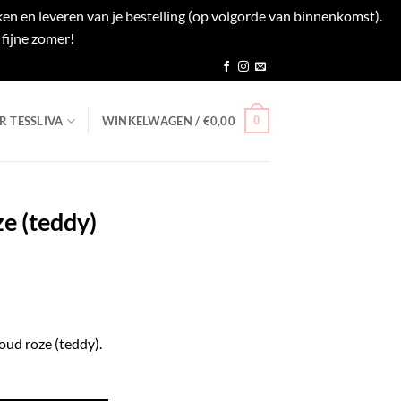
en en leveren van je bestelling (op volgorde van binnenkomst).
fijne zomer!
Negeren
0
R TESSLIVA
WINKELWAGEN /
€
0,00
ze (teddy)
oud roze (teddy).