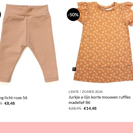
-50%
LENTE / ZOMER 2024
Jurkje a-lijn korte mouwen ruffles
ng licht roze 56
madelief 86
Oorspronkelijke
Huidige
95
€
8,48
prijs
prijs
Oorspronkelijke
Huidige
€
28,95
€
14,48
was:
is:
prijs
prijs
€16,95.
€8,48.
was:
is:
€28,95.
€14,48.