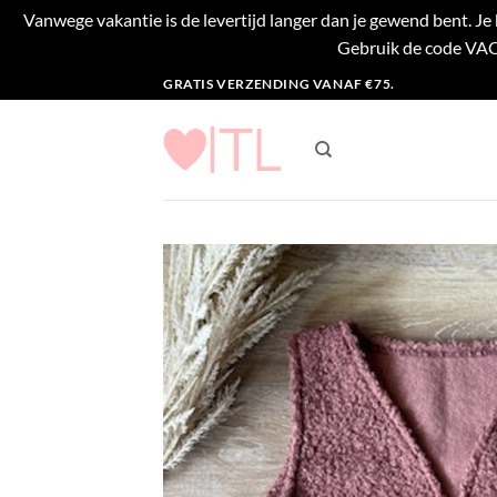
Vanwege vakantie is de levertijd langer dan je gewend bent. J
Gebruik de code VACA
Ga
GRATIS VERZENDING VANAF €75.
naar
inhoud