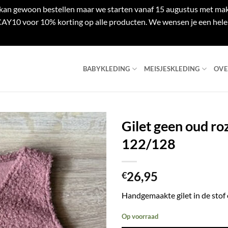
e kan gewoon bestellen maar we starten vanaf 15 augustus met mak
Y10 voor 10% korting op alle producten. We wensen je een hele 
BABYKLEDING
MEISJESKLEDING
OVE
Gilet geen oud ro
122/128
26,95
€
Handgemaakte gilet in de stof 
Op voorraad