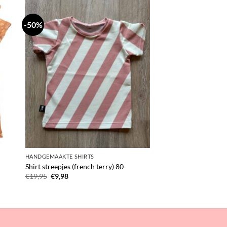
-50%
HANDGEMAAKTE SHIRTS
Shirt streepjes (french terry) 80
Oorspronkelijke
Huidige
€
19,95
€
9,98
prijs
prijs
was:
is:
€19,95.
€9,98.