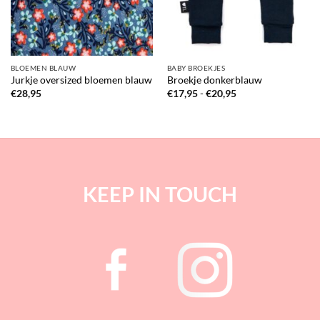
BLOEMEN BLAUW
BABY BROEKJES
Jurkje oversized bloemen blauw
Broekje donkerblauw
Prijsklasse:
€
28,95
€
17,95
-
€
20,95
€17,95
tot
€20,95
KEEP IN TOUCH