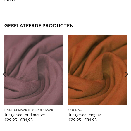
GERELATEERDE PRODUCTEN
HANDGEMAAKTE JURKJES SAAR
COGNAC
Jurkje saar oud mauve
Jurkje saar cognac
Prijsklasse:
Prijsklasse:
€
29,95
-
€
31,95
€
29,95
-
€
31,95
€29,95
€29,95
tot
tot