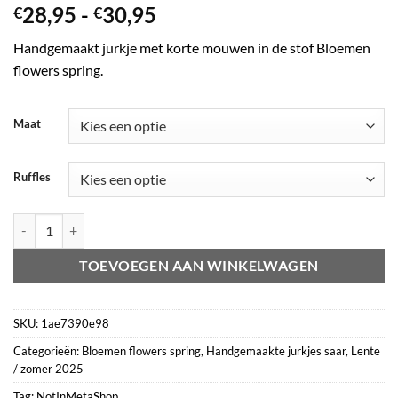
Prijsklasse:
28,95
-
30,95
€
€
€28,95
Handgemaakt jurkje met korte mouwen in de stof Bloemen
tot
flowers spring.
€30,95
Maat
Ruffles
Jurkje saar korte mouwen Bloemen flowers spring aantal
TOEVOEGEN AAN WINKELWAGEN
SKU:
1ae7390e98
Categorieën:
Bloemen flowers spring
,
Handgemaakte jurkjes saar
,
Lente
/ zomer 2025
Tag:
NotInMetaShop