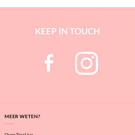
€31,95
€31,95
KEEP IN TOUCH
MEER WETEN?
Over TessLiva