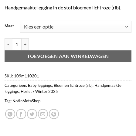
€16,95
Handgemaakte legging in de stof bloemen lichtroze (rib).
tot
€19,95
Maat
Legging bloemen lichtroze (rib) aantal
TOEVOEGEN AAN WINKELWAGEN
SKU:
109m110201
Categorieën:
Baby leggings
,
Bloemen lichtroze (rib)
,
Handgemaakte
leggings
,
Herfst / Winter 2025
Tag:
NotInMetaShop