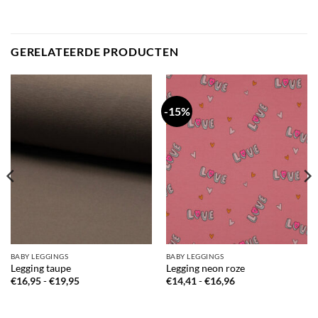
GERELATEERDE PRODUCTEN
-15%
BABY LEGGINGS
BABY LEGGINGS
Legging taupe
Legging neon roze
Prijsklasse:
Prijsklasse:
€
16,95
-
€
19,95
€
14,41
-
€
16,96
€16,95
€14,41
tot
tot
€19,95
€16,96