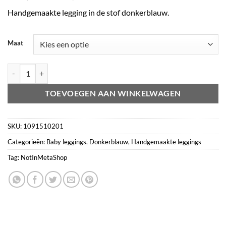
€16,95
Handgemaakte legging in de stof donkerblauw.
tot
€19,95
Maat
Legging donkerblauw aantal
TOEVOEGEN AAN WINKELWAGEN
SKU:
1091510201
Categorieën:
Baby leggings
,
Donkerblauw
,
Handgemaakte leggings
Tag:
NotInMetaShop