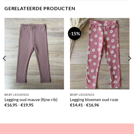
GERELATEERDE PRODUCTEN
-15%
BABY LEGGINGS
BABY LEGGINGS
Legging oud mauve (fijne rib)
Legging bloemen oud roze
Prijsklasse:
Prijsklasse:
€
16,95
-
€
19,95
€
14,41
-
€
16,96
€16,95
€14,41
tot
tot
€19,95
€16,96