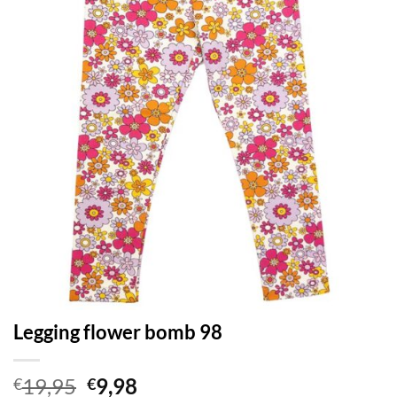
Legging flower bomb 98
Oorspronkelijke
Huidige
19,95
9,98
€
€