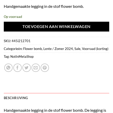
prijs
prijs
Handgemaakte legging in de stof flower bomb.
was:
is:
€19,95.
€9,98.
Op voorraad
TOEVOEGEN AAN WINKELWAGEN
SKU:
445i212701
Categorieën:
Flower bomb
,
Lente / Zomer 2024
,
Sale
,
Voorraad (korting)
Tag:
NotInMetaShop
BESCHRIJVING
Handgemaakte legging in de stof flower bomb. De legging is