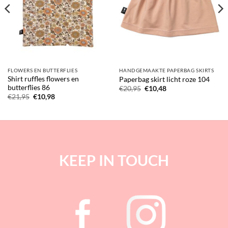
FLOWERS EN BUTTERFLIES
HANDGEMAAKTE PAPERBAG SKIRTS
Shirt ruffles flowers en
Paperbag skirt licht roze 104
butterflies 86
Oorspronkelijke
Huidige
€
20,95
€
10,48
prijs
prijs
Oorspronkelijke
Huidige
€
21,95
€
10,98
was:
is:
prijs
prijs
€20,95.
€10,48.
was:
is:
€21,95.
€10,98.
KEEP IN TOUCH