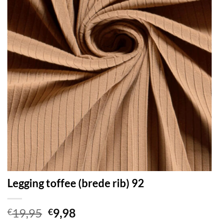
Legging toffee (brede rib) 92
Oorspronkelijke
Huidige
19,95
9,98
€
€