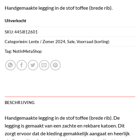
prijs
prijs
Handgemaakte legging in de stof toffee (brede rib).
was:
is:
€19,95.
€9,98.
Uitverkocht
SKU:
445i812601
Categorieën:
Lente / Zomer 2024
,
Sale
,
Voorraad (korting)
Tag:
NotInMetaShop
BESCHRIJVING
Handgemaakte legging in de stof toffee (brede rib). De
legging is gemaakt van een zachte en rekbare katoen. Dit
zorgt ervoor dat de kleding gemakkelijk aangaat en heerlijk