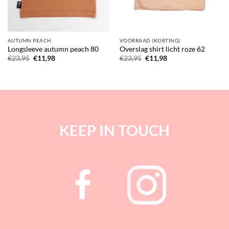
AUTUMN PEACH
VOORRAAD (KORTING)
Longsleeve autumn peach 80
Overslag shirt licht roze 62
Oorspronkelijke
Huidige
Oorspronkelijke
Huidige
€
23,95
€
11,98
€
23,95
€
11,98
prijs
prijs
prijs
prijs
was:
is:
was:
is:
€23,95.
€11,98.
€23,95.
€11,98.
KEEP IN TOUCH