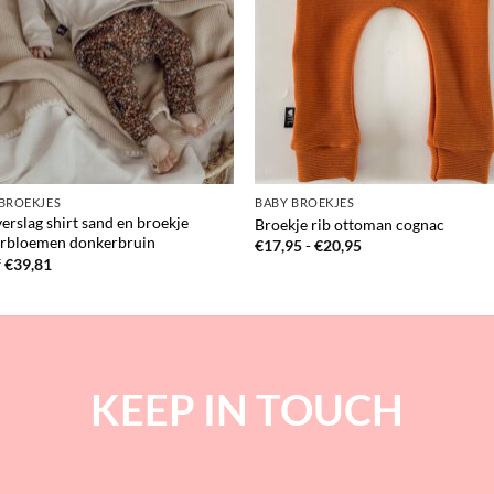
BROEKJES
BABY BROEKJES
verslag shirt sand en broekje
Broekje rib ottoman cognac
erbloemen donkerbruin
Prijsklasse:
€
17,95
-
€
20,95
€17,95
f
€
39,81
tot
€20,95
KEEP IN TOUCH