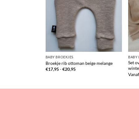
RSLAG SHIRTS
BABY BROEKJES
BABY 
Set o
amel
Broekje rib ottoman beige melange
wint
Prijsklasse:
€
17,95
-
€
20,95
€17,95
Vana
tot
€20,95