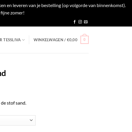
en en leveren van je bestelling (op volgorde van binnenkomst).
fijne zomer!
Negeren
0
R TESSLIVA
WINKELWAGEN /
€
0,00
nd
de stof sand.