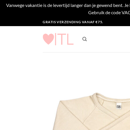
Vanwege vakantie is de levertijd langer dan je gewend bent. J
Gebruik de code VACA
Ga
GRATIS VERZENDING VANAF €75.
naar
inhoud