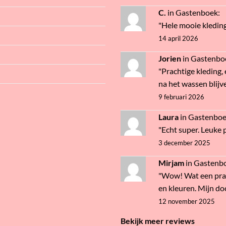
C.
in
Gastenboek
:
"Hele mooie kledin
14 april 2026
Jorien
in
Gastenbo
"Prachtige kleding, 
na het wassen blijve
9 februari 2026
Laura
in
Gastenbo
"Echt super. Leuke pr
3 december 2025
Mirjam
in
Gastenb
"Wow! Wat een prac
en kleuren. Mijn doc
12 november 2025
Bekijk meer reviews