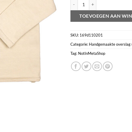
Overslag shirt sand aantal
TOEVOEGEN AAN WI
SKU:
169d110201
Categorie:
Handgemaakte overslag s
Tag:
NotInMetaShop