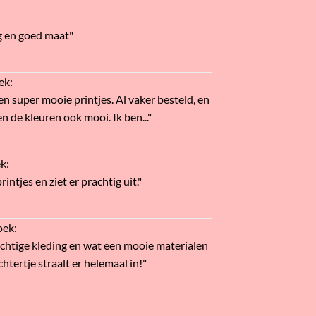
g en goed maat"
ek
:
en super mooie printjes. Al vaker besteld, en
n de kleuren ook mooi. Ik ben..."
ek
:
intjes en ziet er prachtig uit."
oek
:
htige kleding en wat een mooie materialen
htertje straalt er helemaal in!"