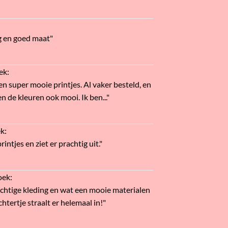
g en goed maat"
ek
:
en super mooie printjes. Al vaker besteld, en
n de kleuren ook mooi. Ik ben..."
ek
:
intjes en ziet er prachtig uit."
oek
:
htige kleding en wat een mooie materialen
htertje straalt er helemaal in!"