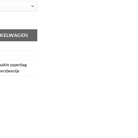
aantal
NKELWAGEN
akte paperbag
eersbeestje