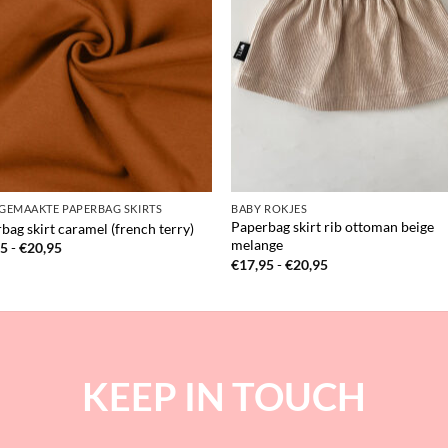
GEMAAKTE PAPERBAG SKIRTS
BABY ROKJES
Paperbag skirt rib ottoman beige
bag skirt caramel (french terry)
melange
Prijsklasse:
95
-
€
20,95
€17,95
Prijsklasse:
€
17,95
-
€
20,95
tot
€17,95
€20,95
tot
€20,95
KEEP IN TOUCH