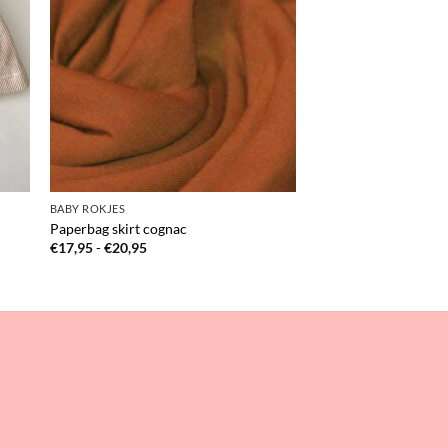
BABY ROKJES
Paperbag skirt cognac
Prijsklasse:
€
17,95
-
€
20,95
€17,95
tot
€20,95