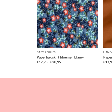
ERBAG SKIRTS
BABY ROKJES
HAND
d
Paperbag skirt bloemen blauw
Paper
sklasse:
Prijsklasse:
€
17,95
-
€
20,95
€
17,
,95
€17,95
tot
,95
€20,95