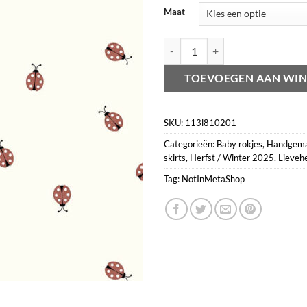
Maat
Paperbag skirt lieveheersbeestje 
TOEVOEGEN AAN WI
SKU:
113l810201
Categorieën:
Baby rokjes
,
Handgema
skirts
,
Herfst / Winter 2025
,
Lieveh
Tag:
NotInMetaShop