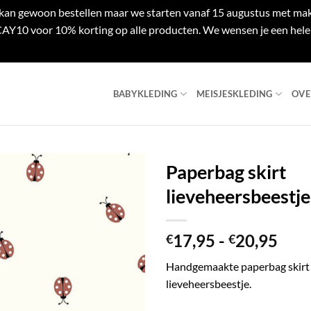
e kan gewoon bestellen maar we starten vanaf 15 augustus met mak
Y10 voor 10% korting op alle producten. We wensen je een hele 
BABYKLEDING
MEISJESKLEDING
OVE
Paperbag skirt
lieveheersbeestje
Prij
17,95
-
20,95
€
€
€17
Handgemaakte paperbag skirt i
tot
lieveheersbeestje.
€20