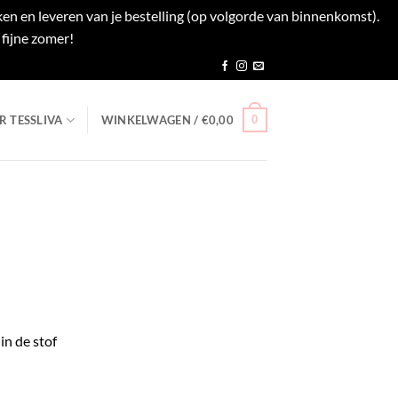
en en leveren van je bestelling (op volgorde van binnenkomst).
fijne zomer!
Negeren
0
R TESSLIVA
WINKELWAGEN /
€
0,00
sklasse:
,95
n de stof
,95