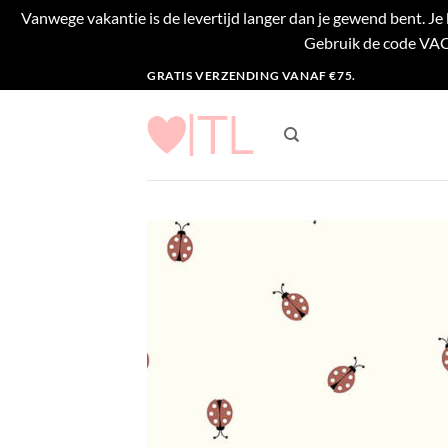
Vanwege vakantie is de levertijd langer dan je gewend bent. J
Gebruik de code VACA
Ga
GRATIS VERZENDING VANAF €75.
naar
inhoud