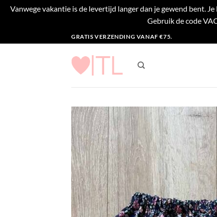
Vanwege vakantie is de levertijd langer dan je gewend bent. J
Gebruik de code VACA
Ga
GRATIS VERZENDING VANAF €75.
naar
inhoud