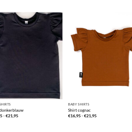
SHIRTS
BABY SHIRTS
 donkerblauw
Shirt cognac
Prijsklasse:
Prijsklasse:
95
-
€
21,95
€
16,95
-
€
21,95
€16,95
€16,95
tot
tot
€21,95
€21,95