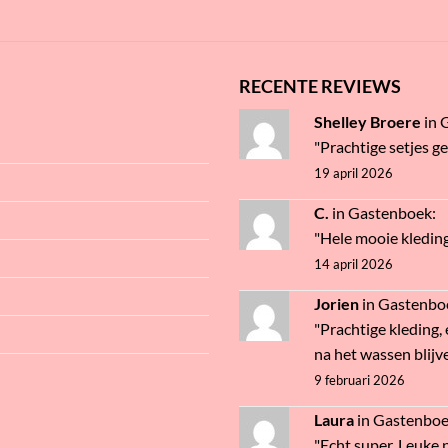
RECENTE REVIEWS
Shelley Broere
in
"Prachtige setjes g
19 april 2026
C.
in
Gastenboek
:
"Hele mooie kledin
14 april 2026
Jorien
in
Gastenbo
"Prachtige kleding, 
na het wassen blijve
9 februari 2026
Laura
in
Gastenbo
"Echt super. Leuke pr