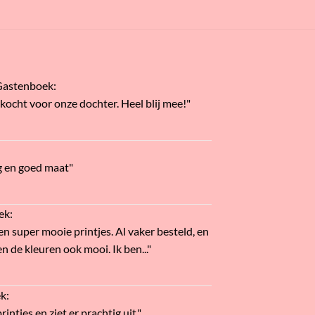
Gastenboek
:
ekocht voor onze dochter. Heel blij mee!"
g en goed maat"
ek
:
en super mooie printjes. Al vaker besteld, en
n de kleuren ook mooi. Ik ben..."
ek
:
intjes en ziet er prachtig uit."