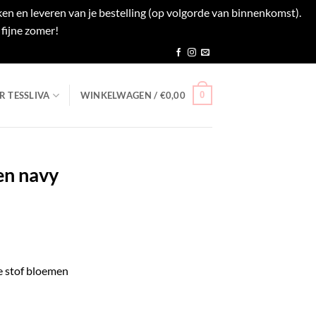
en en leveren van je bestelling (op volgorde van binnenkomst).
fijne zomer!
Negeren
0
R TESSLIVA
WINKELWAGEN /
€
0,00
en navy
e stof bloemen