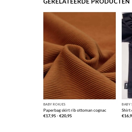
GERELATEERDE PRODUCTEN
BABY ROKJES
BABY 
men navy (katoen),
Paperbag skirt rib ottoman cognac
Shirt
dy) en longsleeve
Prijsklasse:
€
17,95
-
€
20,95
€
16,
€17,95
tot
€20,95