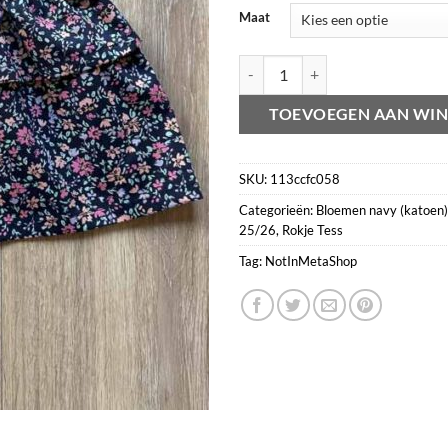
Maat
Rokje tess bloemen navy (katoen) 
TOEVOEGEN AAN WI
SKU:
113ccfc058
Categorieën:
Bloemen navy (katoen)
25/26
,
Rokje Tess
Tag:
NotInMetaShop