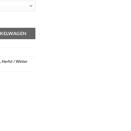
aantal
NKELWAGEN
,
Herfst / Winter