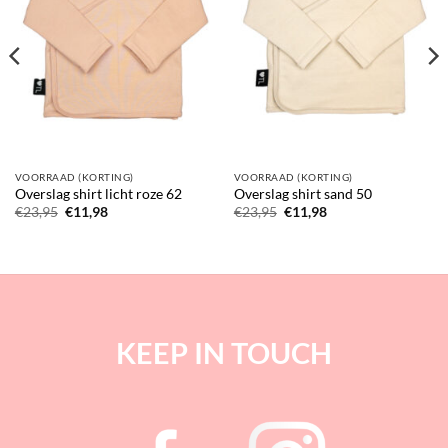
VOORRAAD (KORTING)
VOORRAAD (KORTING)
Overslag shirt licht roze 62
Overslag shirt sand 50
Oorspronkelijke
Huidige
Oorspronkelijke
Huidige
€
23,95
€
11,98
€
23,95
€
11,98
prijs
prijs
prijs
prijs
was:
is:
was:
is:
€23,95.
€11,98.
€23,95.
€11,98.
KEEP IN TOUCH