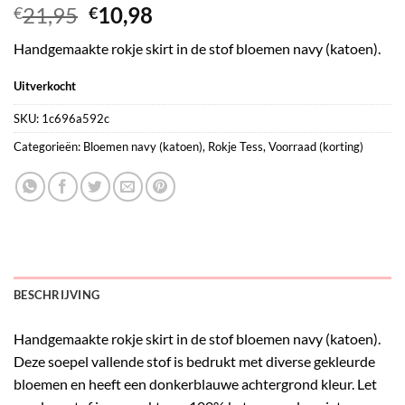
Oorspronkelijke
Huidige
21,95
10,98
€
€
prijs
prijs
Handgemaakte rokje skirt in de stof bloemen navy (katoen).
was:
is:
€21,95.
€10,98.
Uitverkocht
SKU:
1c696a592c
Categorieën:
Bloemen navy (katoen)
,
Rokje Tess
,
Voorraad (korting)
BESCHRIJVING
Handgemaakte rokje skirt in de stof bloemen navy (katoen).
Deze soepel vallende stof is bedrukt met diverse gekleurde
bloemen en heeft een donkerblauwe achtergrond kleur. Let