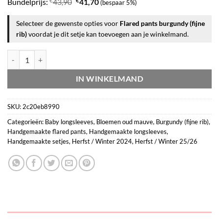
€
€
€1
Bundelprijs:
43,90
41,70
(bespaar 5%)
Selecteer de gewenste opties voor
Flared pants burgundy (fijne
rib)
voordat je dit setje kan toevoegen aan je winkelmand.
Set flared pants burgundy (fijne rib) en longsleeve bloemen oud mauve
IN WINKELMAND
SKU:
2c20eb8990
Categorieën:
Baby longsleeves
,
Bloemen oud mauve
,
Burgundy (fijne rib)
,
Handgemaakte flared pants
,
Handgemaakte longsleeves
,
Handgemaakte setjes
,
Herfst / Winter 2024
,
Herfst / Winter 25/26