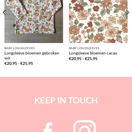
BABY LONGSLEEVES
BABY LONGSLEEVES
Longsleeve bloemen gebroken
Longsleeve bloemen cacao
wit
Prijsklasse:
€
20,95
-
€
25,95
€20,95
Prijsklasse:
€
20,95
-
€
25,95
tot
€20,95
€25,95
tot
€25,95
KEEP IN TOUCH