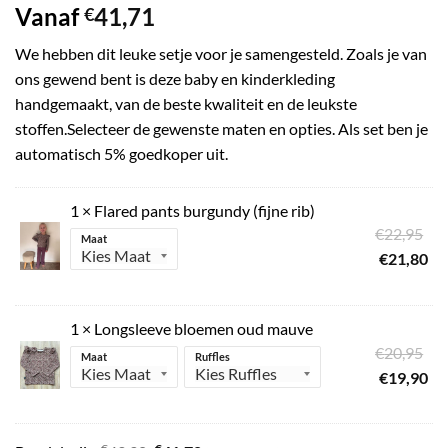
Vanaf
41,71
€
We hebben dit leuke setje voor je samengesteld. Zoals je van
ons gewend bent is deze baby en kinderkleding
handgemaakt, van de beste kwaliteit en de leukste
stoffen.Selecteer de gewenste maten en opties. Als set ben je
automatisch 5% goedkoper uit.
1 ×
Flared pants burgundy (fijne rib)
Oo
€
22,95
Maat
pri
Hu
€
21,80
wa
pri
€2
is:
1 ×
Longsleeve bloemen oud mauve
€2
Oo
€
20,95
Maat
Ruffles
pri
Hu
€
19,90
wa
pri
€2
is: