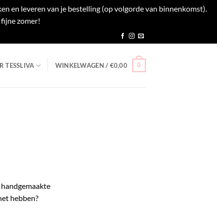
en en leveren van je bestelling (op volgorde van binnenkomst).
fijne zomer!
Negeren
0
R TESSLIVA
WINKELWAGEN /
€
0,00
en handgemaakte
 het hebben?