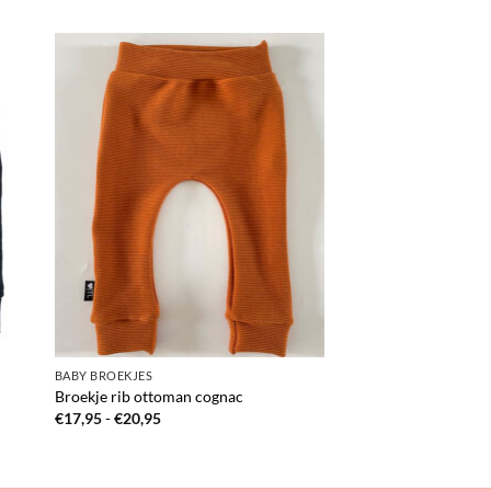
BABY BROEKJES
Broekje rib ottoman cognac
Prijsklasse:
€
17,95
-
€
20,95
€17,95
tot
€20,95