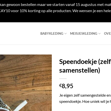
e kan gewoon bestellen maar we starten vanaf 15 augustus met mak
Y10 voor 10% korting op alle producten. We wensen je een hele 
BABYKLEDING
MEISJESKLEDING
OVE
Speendoekje (zelf
samenstellen)
8,95
€
Je eigen zelf samengestelde 
speendoekje. Hoe uniek wil je