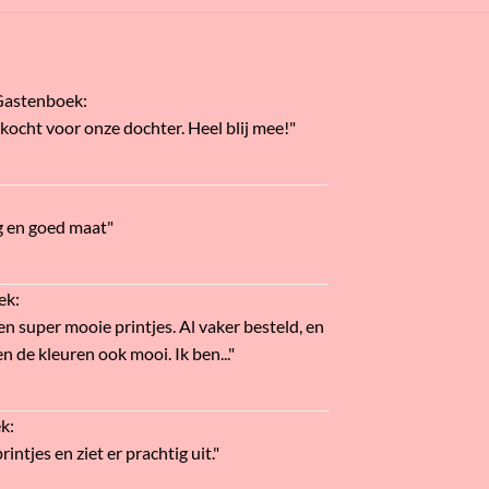
Gastenboek
:
ekocht voor onze dochter. Heel blij mee!"
g en goed maat"
ek
:
en super mooie printjes. Al vaker besteld, en
n de kleuren ook mooi. Ik ben..."
ek
:
intjes en ziet er prachtig uit."