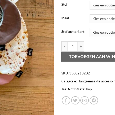
Stof
Maat
Stof achterkant
Speendoekje (zelf samenstellen) a
TOEVOEGEN AAN WI
SKU:
3380210202
Categorie:
Handgemaakte accessoir
Tag:
NotInMetaShop