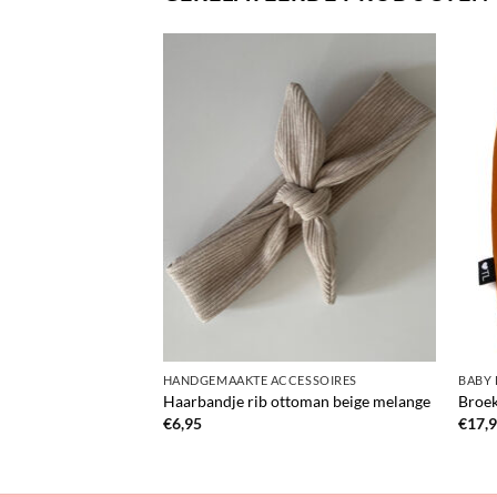
HANDGEMAAKTE ACCESSOIRES
BABY 
 ottoman beige
Haarbandje rib ottoman beige melange
Broek
€
6,95
€
17,
sklasse:
,95
,95