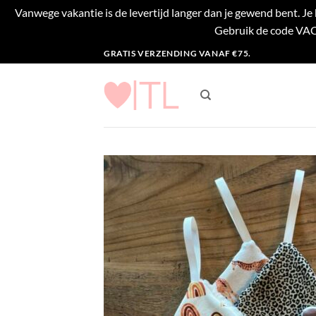
Vanwege vakantie is de levertijd langer dan je gewend bent. J
Gebruik de code VACA
Ga
GRATIS VERZENDING VANAF €75.
naar
inhoud