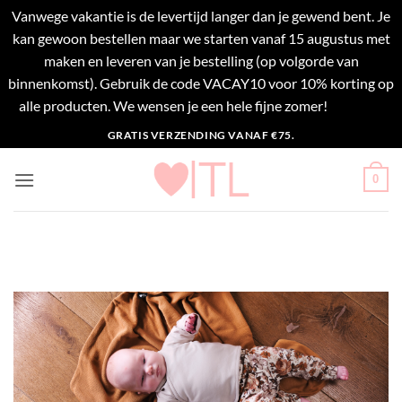
Vanwege vakantie is de levertijd langer dan je gewend bent. Je
kan gewoon bestellen maar we starten vanaf 15 augustus met
maken en leveren van je bestelling (op volgorde van
binnenkomst). Gebruik de code VACAY10 voor 10% korting op
alle producten. We wensen je een hele fijne zomer!
Negeren
Ga
GRATIS VERZENDING VANAF €75.
naar
inhoud
0