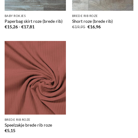
BABY ROKJES
BREDE RIB ROZE
Paperbag skirt roze (brede rib)
Short roze (brede rib)
Prijsklasse:
Oorspronkelijke
Huidige
€
15,26
-
€
17,81
€
19,95
€
16,96
€15,26
prijs
prijs
tot
was:
is:
€17,81
€19,95.
€16,96.
BREDE RIB ROZE
Speelzakje brede rib roze
€
5,15