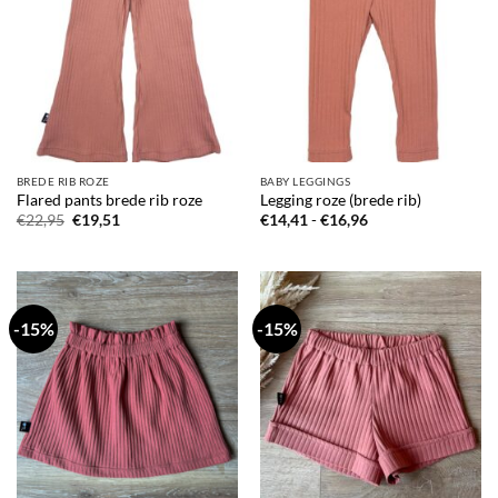
BREDE RIB ROZE
BABY LEGGINGS
Flared pants brede rib roze
Legging roze (brede rib)
Oorspronkelijke
Huidige
Prijsklasse:
€
22,95
€
19,51
€
14,41
-
€
16,96
prijs
prijs
€14,41
was:
is:
tot
€22,95.
€19,51.
€16,96
-15%
-15%