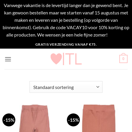
Vanwege vakantie is de levertijd langer dan je gewend bent. Je
kan gewoon bestellen maar we starten vanaf 15 augustus met
maken en leveren van je bestelling (op volgorde van
binnenkomst). Gebruik de code VACAY10 voor 10% korting op
alle producten. We wensen je een hele fijne zomer!
Negeren
Ga
GRATIS VERZENDING VANAF €75.
naar
inhoud
0
-15%
-15%