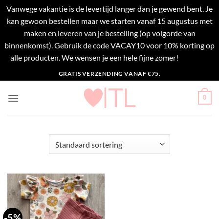
Vanwege vakantie is de levertijd langer dan je gewend bent. Je
kan gewoon bestellen maar we starten vanaf 15 augustus met
maken en leveren van je bestelling (op volgorde van
binnenkomst). Gebruik de code VACAY10 voor 10% korting op
alle producten. We wensen je een hele fijne zomer!
Negeren
Ga
GRATIS VERZENDING VANAF €75.
naar
inhoud
0
-5%