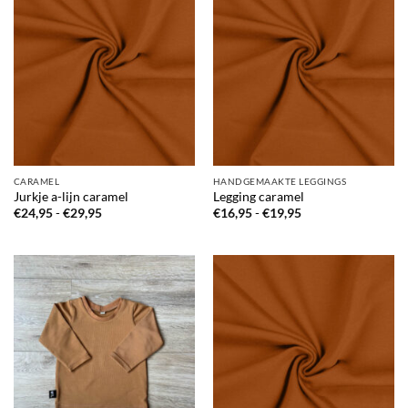
CARAMEL
HANDGEMAAKTE LEGGINGS
Jurkje a-lijn caramel
Legging caramel
Prijsklasse:
Prijsklasse:
€
24,95
-
€
29,95
€
16,95
-
€
19,95
€24,95
€16,95
tot
tot
€29,95
€19,95