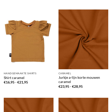
€16,95
€17,95
tot
tot
€19,95
€20,95
HANDGEMAAKTE SHIRTS
CARAMEL
Jurkje a-lijn korte mouwen
Shirt caramel
caramel
Prijsklasse:
€
16,95
-
€
21,95
€16,95
Prijsklasse:
€
23,95
-
€
28,95
tot
€23,95
€21,95
tot
€28,95