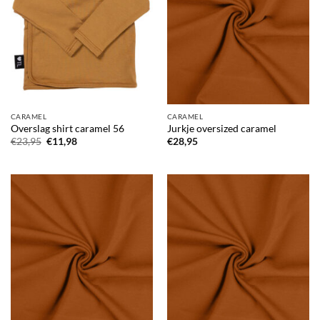
CARAMEL
CARAMEL
Overslag shirt caramel 56
Jurkje oversized caramel
Oorspronkelijke
Huidige
€
23,95
€
11,98
€
28,95
prijs
prijs
was:
is:
€23,95.
€11,98.