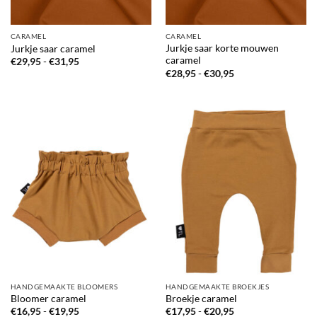
CARAMEL
CARAMEL
Jurkje saar korte mouwen
Jurkje saar caramel
caramel
Prijsklasse:
€
29,95
-
€
31,95
€29,95
Prijsklasse:
€
28,95
-
€
30,95
tot
€28,95
€31,95
tot
€30,95
HANDGEMAAKTE BLOOMERS
HANDGEMAAKTE BROEKJES
Bloomer caramel
Broekje caramel
Prijsklasse:
Prijsklasse:
€
16,95
-
€
19,95
€
17,95
-
€
20,95