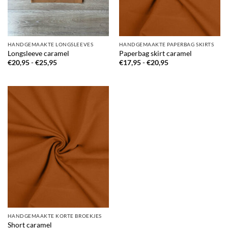
HANDGEMAAKTE LONGSLEEVES
HANDGEMAAKTE PAPERBAG SKIRTS
Longsleeve caramel
Paperbag skirt caramel
Prijsklasse:
Prijsklasse:
€
20,95
-
€
25,95
€
17,95
-
€
20,95
€20,95
€17,95
tot
tot
€25,95
€20,95
HANDGEMAAKTE KORTE BROEKJES
Short caramel