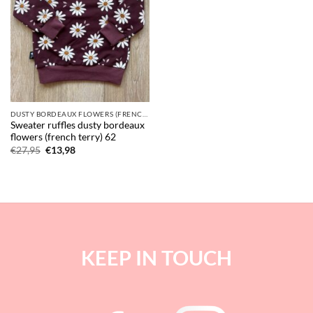
DUSTY BORDEAUX FLOWERS (FRENCH TERRY)
Sweater ruffles dusty bordeaux
flowers (french terry) 62
Oorspronkelijke
Huidige
€
27,95
€
13,98
prijs
prijs
was:
is:
€27,95.
€13,98.
KEEP IN TOUCH