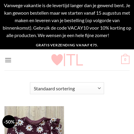
Vanwege vakantie is de levertijd langer dan je gewend bent. Je
kan gewoon bestellen maar we starten vanaf 15 augustus met
maken en leveren van je bestelling (op volgorde van
binnenkomst). Gebruik de code VACAY10 voor 10% korting op
alle producten. We wensen je een hele fijne zomer!
Negeren
Ga
GRATIS VERZENDING VANAF €75.
naar
inhoud
0
-50%