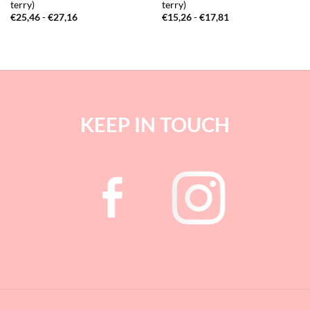
terry)
terry)
Prijsklasse:
Prijsklasse:
€
25,46
-
€
27,16
€
15,26
-
€
17,81
€25,46
€15,26
tot
tot
€27,16
€17,81
KEEP IN TOUCH