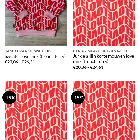
HANDGEMAAKTE SWEATERS
HANDGEMAAKTE JURKJES A-LIJN
Jurkje a-lijn korte mouwen love
Sweater love pink (french terry)
pink (french terry)
Prijsklasse:
€
22,06
-
€
26,31
€22,06
Prijsklasse:
€
20,36
-
€
24,61
tot
€20,36
€26,31
tot
€24,61
-15%
-15%