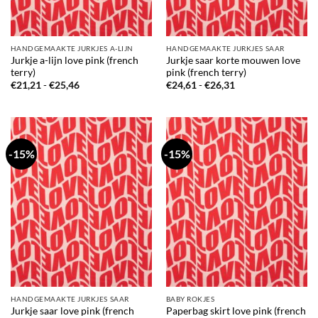
HANDGEMAAKTE JURKJES A-LIJN
HANDGEMAAKTE JURKJES SAAR
Jurkje a-lijn love pink (french
Jurkje saar korte mouwen love
terry)
pink (french terry)
Prijsklasse:
Prijsklasse:
€
21,21
-
€
25,46
€
24,61
-
€
26,31
€21,21
€24,61
tot
tot
€25,46
€26,31
-15%
-15%
HANDGEMAAKTE JURKJES SAAR
BABY ROKJES
Jurkje saar love pink (french
Paperbag skirt love pink (french