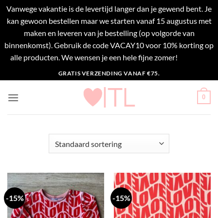
Vanwege vakantie is de levertijd langer dan je gewend bent. Je
kan gewoon bestellen maar we starten vanaf 15 augustus met
maken en leveren van je bestelling (op volgorde van
binnenkomst). Gebruik de code VACAY10 voor 10% korting op
alle producten. We wensen je een hele fijne zomer!
Negeren
Ga
GRATIS VERZENDING VANAF €75.
naar
inhoud
0
-15%
-15%