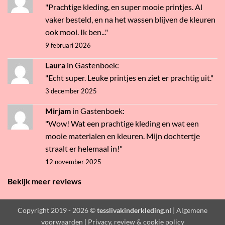
"Prachtige kleding, en super mooie printjes. Al
vaker besteld, en na het wassen blijven de kleuren
ook mooi. Ik ben..."
9 februari 2026
Laura
in
Gastenboek
:
"Echt super. Leuke printjes en ziet er prachtig uit."
3 december 2025
Mirjam
in
Gastenboek
:
"Wow! Wat een prachtige kleding en wat een
mooie materialen en kleuren. Mijn dochtertje
straalt er helemaal in!"
12 november 2025
Bekijk meer reviews
Copyright 2019 - 2026 ©
tesslivakinderkleding.nl
| Algemene
voorwaarden
|
Privacy, review & cookie policy