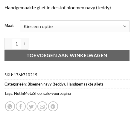
Handgemaakte gilet in de stof bloemen navy (teddy).
Maat
Gilet bloemen navy (teddy) donkerblauw aantal
TOEVOEGEN AAN WINKELWAGEN
SKU:
176k710215
Categorieën:
Bloemen navy (teddy)
,
Handgemaakte gilets
Tags:
NotInMetaShop
,
sale-voorpagina