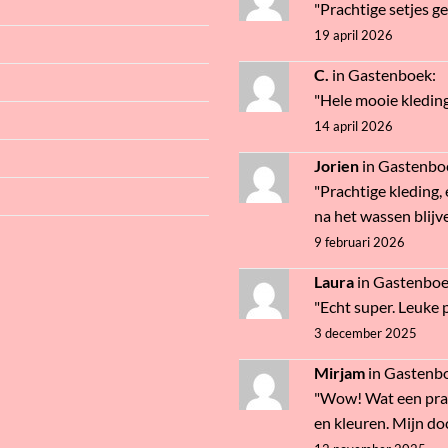
"Prachtige setjes g
19 april 2026
C.
in
Gastenboek
:
"Hele mooie kledin
14 april 2026
Jorien
in
Gastenbo
"Prachtige kleding, 
na het wassen blijve
9 februari 2026
Laura
in
Gastenbo
"Echt super. Leuke pr
3 december 2025
Mirjam
in
Gastenb
"Wow! Wat een prac
en kleuren. Mijn doc