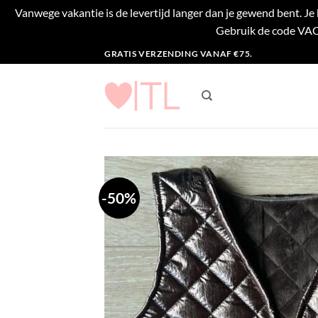
Vanwege vakantie is de levertijd langer dan je gewend bent. J
Gebruik de code VACA
Ga
GRATIS VERZENDING VANAF €75.
naar
inhoud
-50%