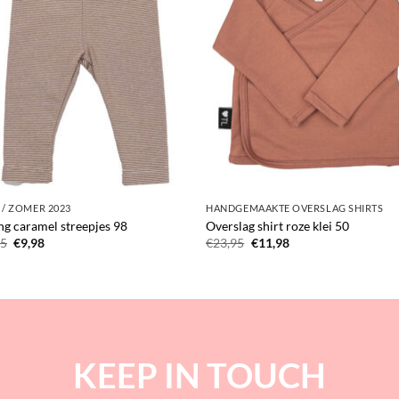
 / ZOMER 2023
HANDGEMAAKTE OVERSLAG SHIRTS
ng caramel streepjes 98
Overslag shirt roze klei 50
Oorspronkelijke
Huidige
Oorspronkelijke
Huidige
95
€
9,98
€
23,95
€
11,98
prijs
prijs
prijs
prijs
was:
is:
was:
is:
€19,95.
€9,98.
€23,95.
€11,98.
KEEP IN TOUCH