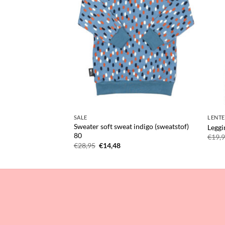
SALE
LENTE
Sweater soft sweat indigo (sweatstof)
Leggi
80
lijke
ge
€
19,
Oorspronkelijke
Huidige
€
28,95
€
14,48
prijs
prijs
.
was:
is:
€28,95.
€14,48.