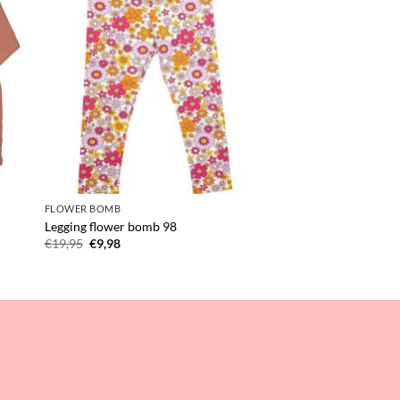
FLOWER BOMB
Legging flower bomb 98
Oorspronkelijke
Huidige
€
19,95
€
9,98
prijs
prijs
was:
is:
€19,95.
€9,98.