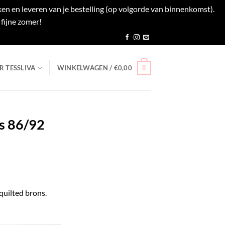
en en leveren van je bestelling (op volgorde van binnenkomst).
fijne zomer!
Negeren
0
R TESSLIVA
WINKELWAGEN /
€
0,00
ns 86/92
lijke
ige
quilted brons.
48.