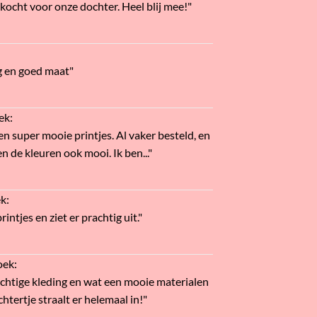
ekocht voor onze dochter. Heel blij mee!"
g en goed maat"
ek
:
en super mooie printjes. Al vaker besteld, en
n de kleuren ook mooi. Ik ben..."
ek
:
intjes en ziet er prachtig uit."
oek
:
htige kleding en wat een mooie materialen
htertje straalt er helemaal in!"