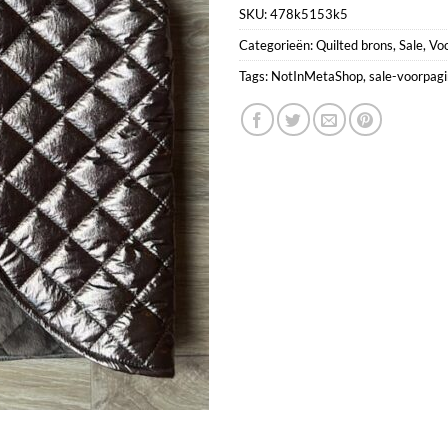
SKU:
478k5153k5
Categorieën:
Quilted brons
,
Sale
,
Voo
Tags:
NotInMetaShop
,
sale-voorpag