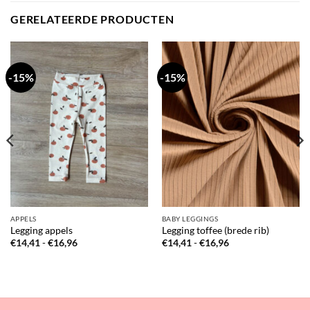
GERELATEERDE PRODUCTEN
-15%
-15%
APPELS
BABY LEGGINGS
Legging appels
Legging toffee (brede rib)
Prijsklasse:
Prijsklasse:
€
14,41
-
€
16,96
€
14,41
-
€
16,96
€14,41
€14,41
tot
tot
€16,96
€16,96