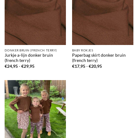
DONKER BRUIN (FRENCH TERRY)
BABY ROKJES
Jurkje a-lijn donker bruin
Paperbag skirt donker bruin
(french terry)
(french terry)
Prijsklasse:
Prijsklasse:
€
24,95
-
€
29,95
€
17,95
-
€
20,95
€24,95
€17,95
tot
tot
€29,95
€20,95