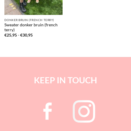
DONKER BRUIN (FRENCH TERRY)
Sweater donker bruin (french
terry)
Prijsklasse:
€
25,95
-
€
30,95
€25,95
tot
€30,95
KEEP IN TOUCH