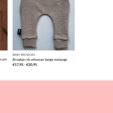
BABY BROEKJES
bruin
Broekje rib ottoman beige melange
Prijsklasse:
€
17,95
-
€
20,95
€17,95
tot
€20,95