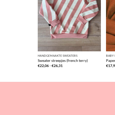
GNAC (WAFFLE)
HANDGEMAAKTE SWEATERS
BABY 
auw cognac (waffle)
Sweater streepjes (french terry)
Paper
sklasse:
Prijsklasse:
€
22,06
-
€
26,31
€
17,
,95
€22,06
tot
,95
€26,31