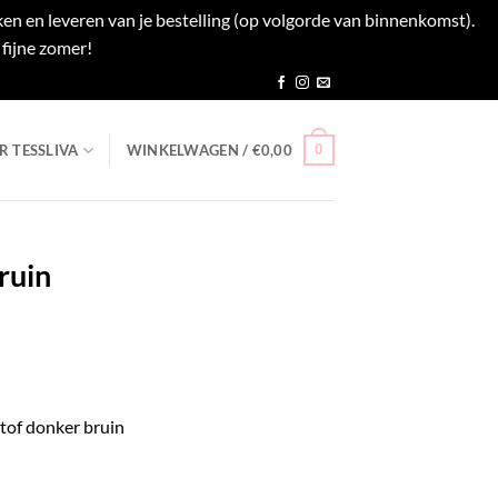
en en leveren van je bestelling (op volgorde van binnenkomst).
fijne zomer!
Negeren
0
R TESSLIVA
WINKELWAGEN /
€
0,00
ruin
sklasse:
,95
tof donker bruin
,95