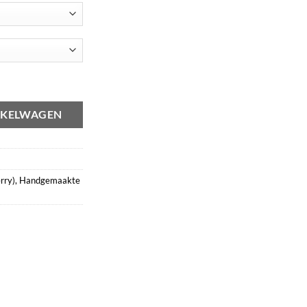
y) aantal
NKELWAGEN
rry)
,
Handgemaakte