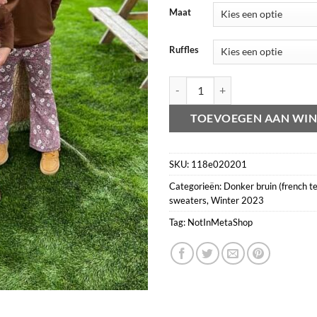
Maat
Ruffles
Sweater donker bruin (french terr
TOEVOEGEN AAN WI
SKU:
118e020201
Categorieën:
Donker bruin (french te
sweaters
,
Winter 2023
Tag:
NotInMetaShop