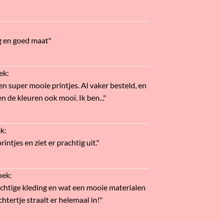
g en goed maat"
ek
:
en super mooie printjes. Al vaker besteld, en
n de kleuren ook mooi. Ik ben..."
ek
:
intjes en ziet er prachtig uit."
oek
:
htige kleding en wat een mooie materialen
htertje straalt er helemaal in!"