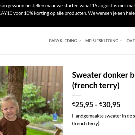
e kan gewoon bestellen maar we starten vanaf 15 augustus met mak
Y10 voor 10% korting op alle producten. We wensen je een hele 
BABYKLEDING
MEISJESKLEDING
OVE
Sweater donker b
(french terry)
Prij
25,95
-
30,95
€
€
€25
Handgemaakte sweater in de s
tot
(french terry).
€30