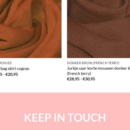
ROKJES
DONKER BRUIN (FRENCH TERRY)
Jurkje saar korte mouwen donker 
bag skirt cognac
(french terry)
Prijsklasse:
95
-
€
20,95
€17,95
Prijsklasse:
€
28,95
-
€
30,95
tot
€28,95
€20,95
tot
€30,95
KEEP IN TOUCH